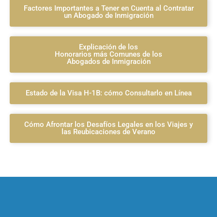
Factores Importantes a Tener en Cuenta al Contratar
un Abogado de Inmigración
Explicación de los
Honorarios más Comunes de los
Abogados de Inmigración
Estado de la Visa H-1B: cómo Consultarlo en Línea
Cómo Afrontar los Desafíos Legales en los Viajes y
las Reubicaciones de Verano