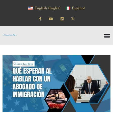
English
(
Inglés
)
Español