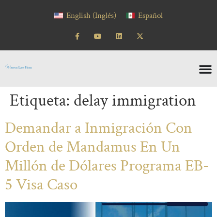
contenido
English
(
Inglés
)
Español
Etiqueta:
delay immigration
Demandar a Inmigración Con
Orden de Mandamus En Un
Millón de Dólares Programa EB-
5 Visa Caso