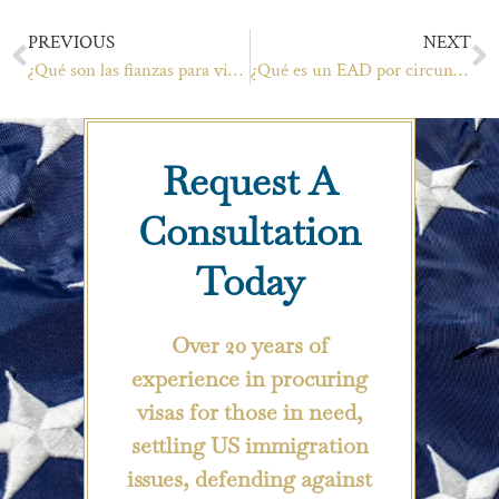
PREVIOUS
NEXT
¿Qué son las fianzas para visados de turista?
¿Qué es un EAD por circunstancias excepcionales?
Request A
Consultation
Today
Over 20 years of
experience in procuring
visas for those in need,
settling US immigration
issues, defending against