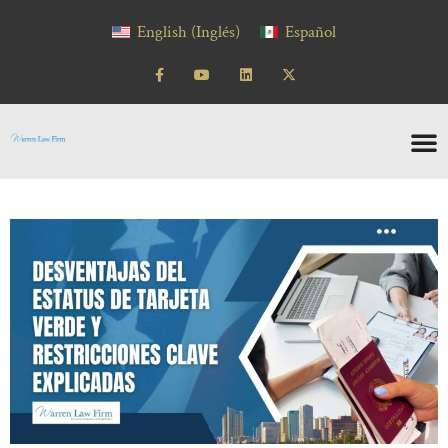
English
(
Inglés
)
Español